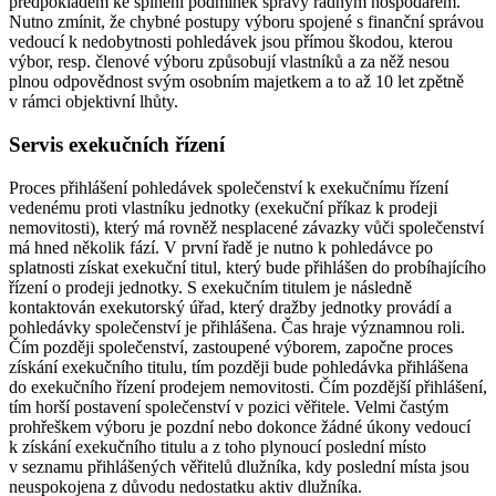
předpokladem ke splnění podmínek správy řádným hospodářem.
Nutno zmínit, že chybné postupy výboru spojené s finanční správou
vedoucí k nedobytnosti pohledávek jsou přímou škodou, kterou
výbor, resp. členové výboru způsobují vlastníků a za něž nesou
plnou odpovědnost svým osobním majetkem a to až 10 let zpětně
v rámci objektivní lhůty.
Servis exekučních řízení
Proces přihlášení pohledávek společenství k exekučnímu řízení
vedenému proti vlastníku jednotky (exekuční příkaz k prodeji
nemovitosti), který má rovněž nesplacené závazky vůči společenství
má hned několik fází. V první řadě je nutno k pohledávce po
splatnosti získat exekuční titul, který bude přihlášen do probíhajícího
řízení o prodeji jednotky. S exekučním titulem je následně
kontaktován exekutorský úřad, který dražby jednotky provádí a
pohledávky společenství je přihlášena. Čas hraje významnou roli.
Čím později společenství, zastoupené výborem, započne proces
získání exekučního titulu, tím později bude pohledávka přihlášena
do exekučního řízení prodejem nemovitosti. Čím pozdější přihlášení,
tím horší postavení společenství v pozici věřitele. Velmi častým
prohřeškem výboru je pozdní nebo dokonce žádné úkony vedoucí
k získání exekučního titulu a z toho plynoucí poslední místo
v seznamu přihlášených věřitelů dlužníka, kdy poslední místa jsou
neuspokojena z důvodu nedostatku aktiv dlužníka.