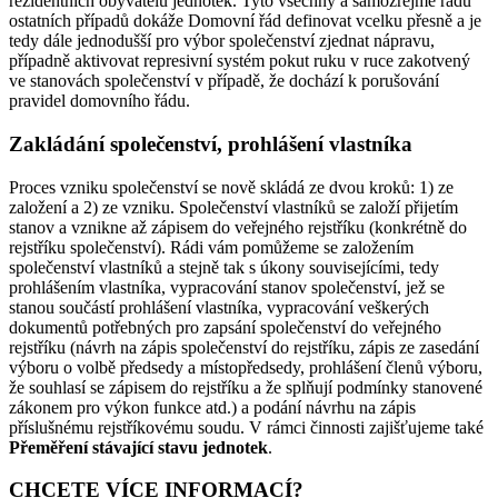
rezidentních obyvatelů jednotek. Tyto všechny a samozřejmě řadu
ostatních případů dokáže Domovní řád definovat vcelku přesně a je
tedy dále jednodušší pro výbor společenství zjednat nápravu,
případně aktivovat represivní systém pokut ruku v ruce zakotvený
ve stanovách společenství v případě, že dochází k porušování
pravidel domovního řádu.
Zakládání společenství, prohlášení vlastníka
Proces vzniku společenství se nově skládá ze dvou kroků: 1) ze
založení a 2) ze vzniku. Společenství vlastníků se založí přijetím
stanov a vznikne až zápisem do veřejného rejstříku (konkrétně do
rejstříku společenství). Rádi vám pomůžeme se založením
společenství vlastníků a stejně tak s úkony souvisejícími, tedy
prohlášením vlastníka, vypracování stanov společenství, jež se
stanou součástí prohlášení vlastníka, vypracování veškerých
dokumentů potřebných pro zapsání společenství do veřejného
rejstříku (návrh na zápis společenství do rejstříku, zápis ze zasedání
výboru o volbě předsedy a místopředsedy, prohlášení členů výboru,
že souhlasí se zápisem do rejstříku a že splňují podmínky stanovené
zákonem pro výkon funkce atd.) a podání návrhu na zápis
příslušnému rejstříkovému soudu. V rámci činnosti zajišťujeme také
Přeměření stávající stavu jednotek
.
CHCETE VÍCE INFORMACÍ?