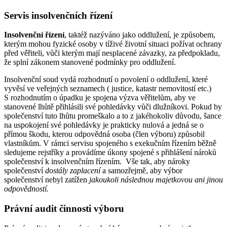
Servis insolvenčních řízení
Insolvenční řízení
, taktéž nazýváno jako oddlužení, je způsobem,
kterým mohou fyzické osoby v tíživé životní situaci požívat ochrany
před věřiteli, vůči kterým mají nesplacené závazky, za předpokladu,
že splní zákonem stanovené podmínky pro oddlužení.
Insolvenční soud vydá rozhodnutí o povolení o oddlužení, které
vyvěsí ve veřejných seznamech ( justice, katastr nemovitostí etc.)
S rozhodnutím o úpadku je spojena výzva věřitelům, aby ve
stanovené lhůtě přihlásili své pohledávky vůči dlužníkovi. Pokud by
společenství tuto lhůtu promeškalo a to z jakéhokoliv důvodu, šance
na uspokojení své pohledávky je prakticky nulová a jedná se o
přímou škodu, kterou odpovědná osoba (člen výboru) způsobil
vlastníkům. V rámci servisu spojeného s exekučním řízením běžně
sledujeme rejstříky a provádíme úkony spojené s přihlášení nároků
společenství k insolvenčním řízením. Vše tak, aby nároky
společenství
dostály zaplacení
a samozřejmě, aby výbor
společenství nebyl zatížen
jakoukoli následnou majetkovou ani jinou
odpovědností.
Právní audit činnosti výboru