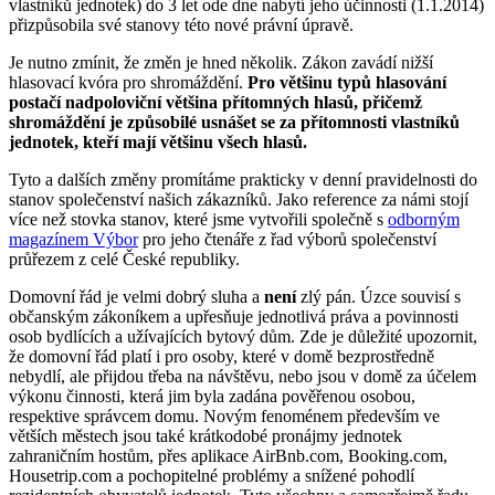
vlastníků jednotek) do 3 let ode dne nabytí jeho účinnosti (1.1.2014)
přizpůsobila své stanovy této nové právní úpravě.
Je nutno zmínit, že změn je hned několik. Zákon zavádí nižší
hlasovací kvóra pro shromáždění.
P
ro většinu typů hlasování
postačí nadpoloviční většina přítomných hlasů, přičemž
shromáždění je způsobilé usnášet se za přítomnosti vlastníků
jednotek, kteří mají většinu všech hlas
ů.
Tyto a dalších změny promítáme prakticky v denní pravidelnosti do
stanov společenství našich zákazníků. Jako reference za námi stojí
více než stovka stanov, které jsme vytvořili společně s
odborným
magazínem Výbor
pro jeho čtenáře z řad výborů společenství
průřezem z celé České republiky.
Domovní řád je velmi dobrý sluha a
není
zlý pán. Úzce souvisí s
občanským zákoníkem a upřesňuje jednotlivá práva a povinnosti
osob bydlících a užívajících bytový dům. Zde je důležité upozornit,
že domovní řád platí i pro osoby, které v domě bezprostředně
nebydlí, ale přijdou třeba na návštěvu, nebo jsou v domě za účelem
výkonu činnosti, která jim byla zadána pověřenou osobou,
respektive správcem domu. Novým fenoménem především ve
větších městech jsou také krátkodobé pronájmy jednotek
zahraničním hostům, přes aplikace AirBnb.com, Booking.com,
Housetrip.com a pochopitelné problémy a snížené pohodlí