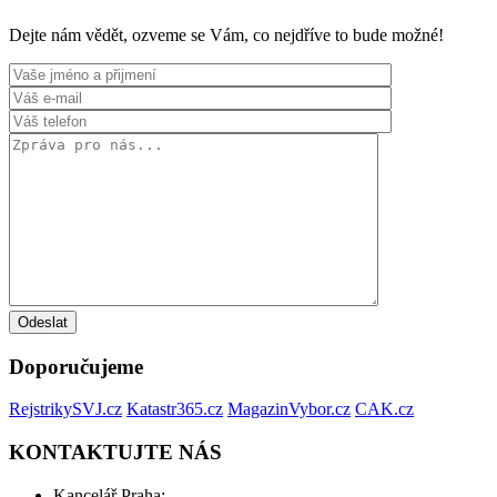
Dejte nám vědět, ozveme se Vám, co nejdříve to bude možné!
Doporučujeme
RejstrikySVJ.cz
Katastr365.cz
MagazinVybor.cz
CAK.cz
KONTAKTUJTE NÁS
Kancelář Praha: