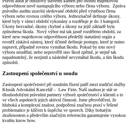
Právní audit je odrazový stavební kámen pro osobní majetkovou
odpovědnost nově nastupujícího výboru nebo člena výboru. Zpráva
právního auditu uzavírá sledované období před výměnou člena
výboru nebo rovnou celého výboru. Jednoznačně definuje úkony,
které byly v rámci období vykonány a rozděluje je do 3 kategorií.
Úkony bezvadné, úkony chybné a úkony na jejiž základě byla
způsobena škoda. Nový výbor má tak jasně rozděleno období, za
které nese majetkovou odpovědnost předešlý statutární orgán a
rovněž získává nástroj, který účinně definuje postupy, které je nutno
napravit, případně rovnou vymáhat škodu. Pokud by toto nový
výboru neudělal, nebo neprověřil stav škod zpětně, je stejně tak
napadnutelný, že nezjistil a následně nevymáhal škodu, a tím škodu
způsobil.
Zastoupení společenství u soudu
Zastoupení společenství při soudním řízení patří mezi tradiční služby
Klusák Advokátní Kancelář – Law Firm. Naší snahou je stát se
dlouhodobými právními partnery výborů společenství a klientů a to
ve všech aspektech jejich aktivní činnosti. Jsme přesvědčeni, že
hluboká a komplexní znalost, podpořená značnou praxí v řešené
problematice je klíčem k úspěchu ve sporech. Díky bohatým
zkušenostem a především značným referencím garantujeme vysokou
kvalitu know how.