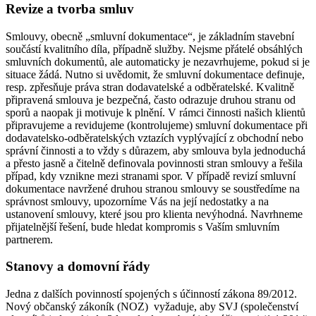
Revize a tvorba smluv
Smlouvy, obecně „smluvní dokumentace“, je základním stavební
součástí kvalitního díla, případně služby. Nejsme přátelé obsáhlých
smluvních dokumentů, ale automaticky je nezavrhujeme, pokud si je
situace žádá. Nutno si uvědomit, že smluvní dokumentace definuje,
resp. zpřesňuje práva stran dodavatelské a odběratelské. Kvalitně
připravená smlouva je bezpečná, často odrazuje druhou stranu od
sporů a naopak ji motivuje k plnění. V rámci činnosti našich klientů
připravujeme a revidujeme (kontrolujeme) smluvní dokumentace při
dodavatelsko-odběratelských vztazích vyplývající z obchodní nebo
správní činnosti a to vždy s důrazem, aby smlouva byla jednoduchá
a přesto jasně a čitelně definovala povinnosti stran smlouvy a řešila
případ, kdy vznikne mezi stranami spor. V případě revizí smluvní
dokumentace navržené druhou stranou smlouvy se soustředíme na
správnost smlouvy, upozorníme Vás na její nedostatky a na
ustanovení smlouvy, které jsou pro klienta nevýhodná. Navrhneme
přijatelnější řešení, bude hledat kompromis s Vaším smluvním
partnerem.
Stanovy a domovní řády
Jedna z dalších povinností spojených s účinností zákona 89/2012.
Nový občanský zákoník (NOZ) vyžaduje, aby SVJ (společenství